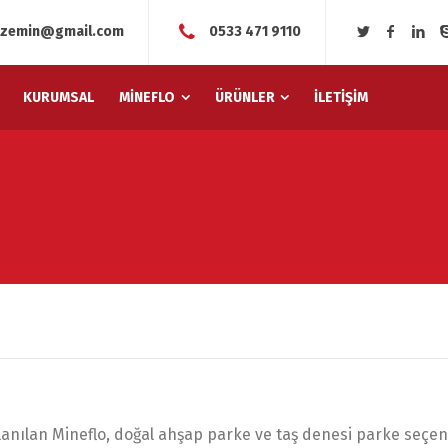
gizemin@gmail.com
0533 471 9110
KURUMSAL
MİNEFLO
ÜRÜNLER
İLETİŞİM
lanılan Mineflo, doğal ahşap parke ve taş denesi parke seçe