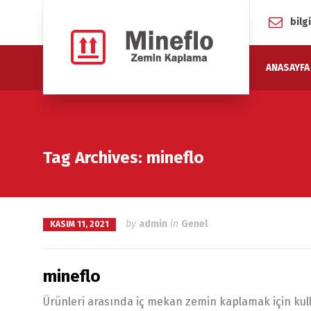
bil
ANASAYFA
Tag Archives: mineflo
by
admin
in
Genel
KASIM 11, 2021
mineflo
Ürünleri arasında iç mekan zemin kaplamak için kul